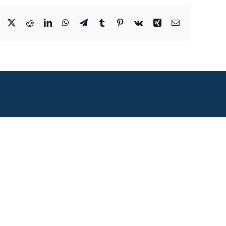
Facebook
X
Reddit
LinkedIn
WhatsApp
Telegram
Tumblr
Pinterest
Vk
Xing
Correo
electrónico