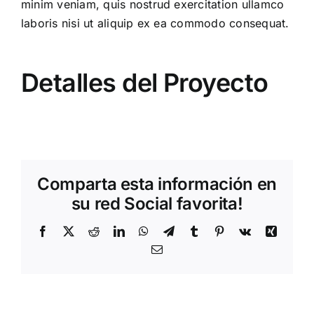
minim veniam, quis nostrud exercitation ullamco
laboris nisi ut aliquip ex ea commodo consequat.
Detalles del Proyecto
Comparta esta información en
su red Social favorita!
Facebook
X
Reddit
LinkedIn
WhatsApp
Telegram
Tumblr
Pinterest
Vk
Xing
Correo
electrónico