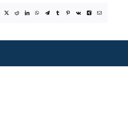
Facebook
X
Reddit
LinkedIn
WhatsApp
Telegram
Tumblr
Pinterest
Vk
Xing
Correo
electrónico