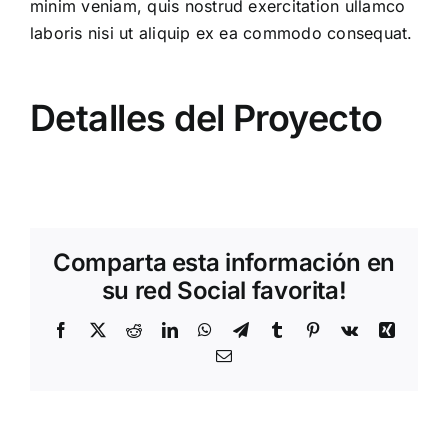
minim veniam, quis nostrud exercitation ullamco
laboris nisi ut aliquip ex ea commodo consequat.
Detalles del Proyecto
Comparta esta información en
su red Social favorita!
Facebook
X
Reddit
LinkedIn
WhatsApp
Telegram
Tumblr
Pinterest
Vk
Xing
Correo
electrónico