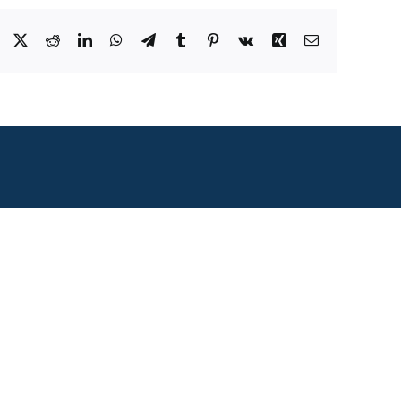
Facebook
X
Reddit
LinkedIn
WhatsApp
Telegram
Tumblr
Pinterest
Vk
Xing
Correo
electrónico